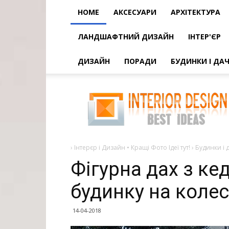
HOME
АКСЕСУАРИ
АРХІТЕКТУРА
ЛАНДШАФТНИЙ ДИЗАЙН
ІНТЕР'ЄР
ДИЗАЙН
ПОРАДИ
БУДИНКИ І ДАЧ
Фігурна
дах
з
кедра
над
інтер'єром
будинку
на
колесах
›
Інтерєр і Дизайн • Кращі Фото Ідеї тут!
›
Будинки і д
Фігурна дах з ке
будинку на коле
14-04-2018