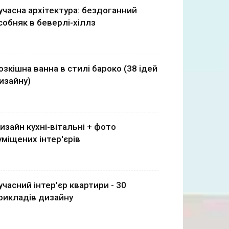
учасна архітектура: бездоганний
собняк в беверлі-хіллз
озкішна ванна в стилі бароко (38 ідей
изайну)
изайн кухні-вітальні + фото
уміщених інтер'єрів
учасний інтер'єр квартири - 30
рикладів дизайну