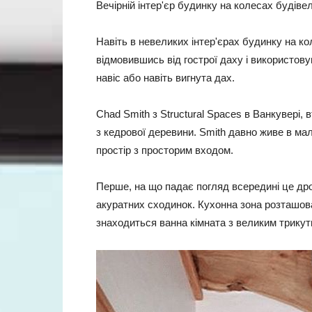
Вечірній інтер'єр будинку на колесах будіве
Навіть в невеликих інтер'єрах будинку на к
відмовившись від гострої даху і використов
навіс або навіть вигнута дах.
Chad Smith з Structural Spaces в Ванкувері,
з кедрової деревини. Smith давно живе в м
простір з просторим входом.
Перше, на що падає погляд всередині це дро
акуратних сходинок. Кухонна зона розташова
знаходиться ванна кімната з великим трикут