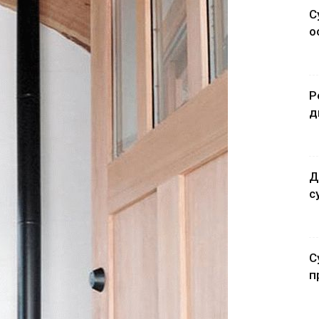
С
о
Р
д
Д
с
С
п