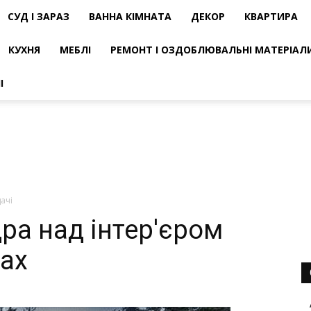
СУД І ЗАРАЗ
ВАННА КІМНАТА
ДЕКОР
КВАРТИРА
КУХНЯ
МЕБЛІ
РЕМОНТ І ОЗДОБЛЮВАЛЬНІ МАТЕРІАЛ
І
ачі
дра над інтер'єром
сах