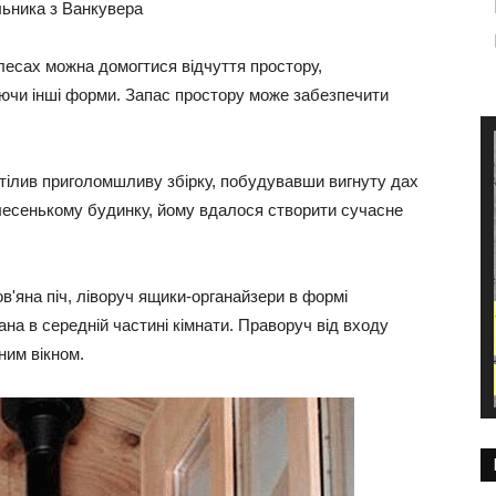
льника з Ванкувера
олесах можна домогтися відчуття простору,
уючи інші форми. Запас простору може забезпечити
 втілив приголомшливу збірку, побудувавши вигнуту дах
алесенькому будинку, йому вдалося створити сучасне
в'яна піч, ліворуч ящики-органайзери в формі
на в середній частині кімнати. Праворуч від входу
ним вікном.