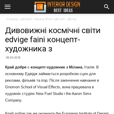
›
Інтерєр і Дизайн • Кращі Фото Ідеї тут!
›
Декор
Дивовижні космічні світи
edvige faini концепт-
художника з
08-05-2018
Край добре
є
концепт-художник з Мілана
, Італія. В
основному Едвідж займається розробкою сцен для
реклами, фільмів та ігор. Після закінчення навчання в
Gnomon School of Visual Effects, вона працювала в
художніх студіях New Fuel Studio і the Aaron Sims
Company.
Край добре так же окончила the European Institute of Design