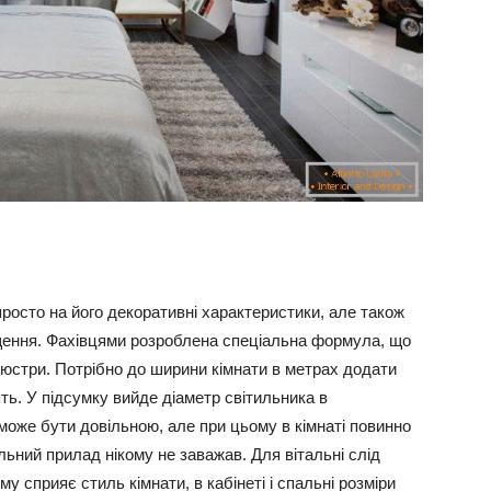
осто на його декоративні характеристики, але також
міщення. Фахівцями розроблена спеціальна формула, що
стри. Потрібно до ширини кімнати в метрах додати
ь. У підсумку вийде діаметр світильника в
оже бути довільною, але при цьому в кімнаті повинно
ьний прилад нікому не заважав. Для вітальні слід
му сприяє стиль кімнати, в кабінеті і спальні розміри