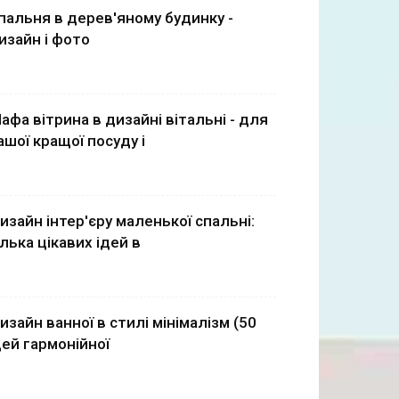
пальня в дерев'яному будинку -
изайн і фото
афа вітрина в дизайні вітальні - для
ашої кращої посуду і
изайн інтер'єру маленької спальні:
ілька цікавих ідей в
изайн ванної в стилі мінімалізм (50
дей гармонійної