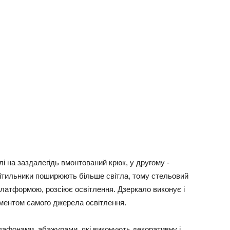
і на заздалегідь вмонтований крюк, у другому -
світильники поширюють більше світла, тому стельовий
платформою, розсіює освітлення. Дзеркало виконує і
ментом самого джерела освітлення.
лафонами, абажурами, які виконують декоративну і