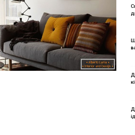
С
д
Ш
в
Д
к
Д
і