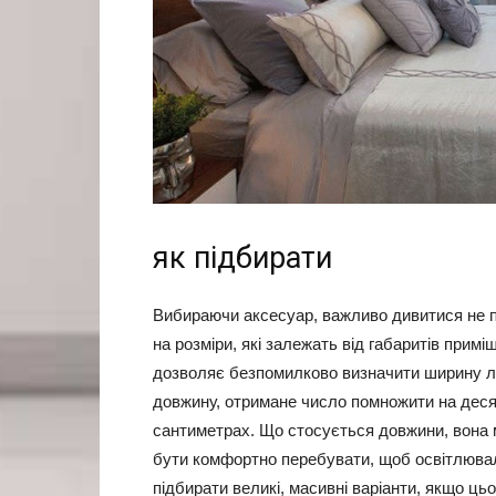
як підбирати
Вибираючи аксесуар, важливо дивитися не пр
на розміри, які залежать від габаритів при
дозволяє безпомилково визначити ширину лю
довжину, отримане число помножити на десят
сантиметрах. Що стосується довжини, вона м
бути комфортно перебувати, щоб освітлювал
підбирати великі, масивні варіанти, якщо цьо