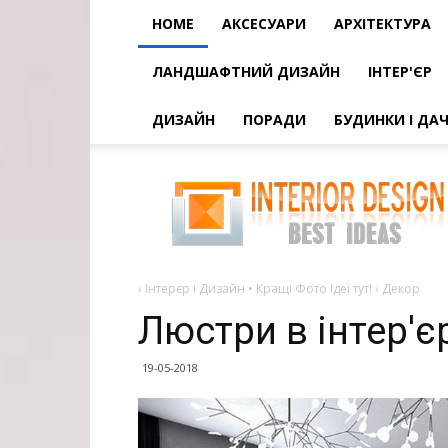
HOME
АКСЕСУАРИ
АРХІТЕКТУРА
ЛАНДШАФТНИЙ ДИЗАЙН
ІНТЕР'ЄР
ДИЗАЙН
ПОРАДИ
БУДИНКИ І ДАЧ
Люстри
в
інтер'єрі
+75
фото
прикладу
›
Інтерєр і Дизайн • Кращі Фото Ідеї тут!
›
Декор
Люстри в інтер'є
19-05-2018