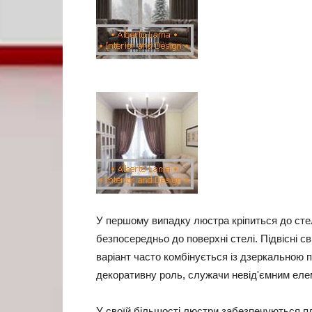
У першому випадку люстра кріпиться до стел
безпосередньо до поверхні стелі. Підвісні 
варіант часто комбінується із дзеркальною 
декоративну роль, служачи невід'ємним еле
У своїй більшості люстри забезпечуються п