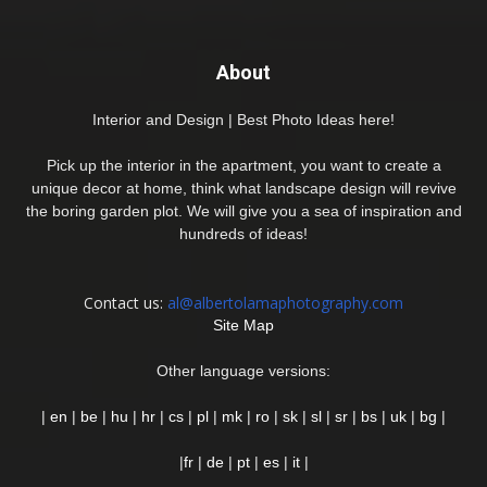
About
Interior and Design | Best Photo Ideas here!
Pick up the interior in the apartment, you want to create a
unique decor at home, think what landscape design will revive
the boring garden plot. We will give you a sea of inspiration and
hundreds of ideas!
Contact us:
al@albertolamaphotography.com
Site Map
Other language versions:
|
en
|
be
|
hu
|
hr
|
cs
|
pl
|
mk
|
ro
|
sk
|
sl
|
sr
|
bs
|
uk
|
bg
|
|
fr
|
de
|
pt
|
es
|
it
|