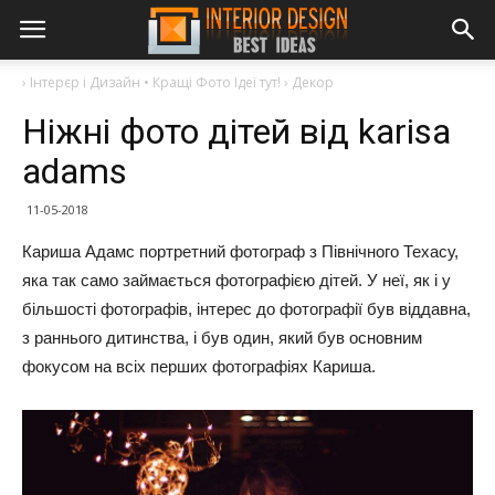
›
Інтерєр і Дизайн • Кращі Фото Ідеї тут!
›
Декор
Ніжні фото дітей від karisa
adams
11-05-2018
Кариша Адамс портретний фотограф з Північного Техасу,
яка так само займається фотографією дітей. У неї, як і у
більшості фотографів, інтерес до фотографії був віддавна,
з раннього дитинства, і був один, який був основним
фокусом на всіх перших фотографіях Кариша.