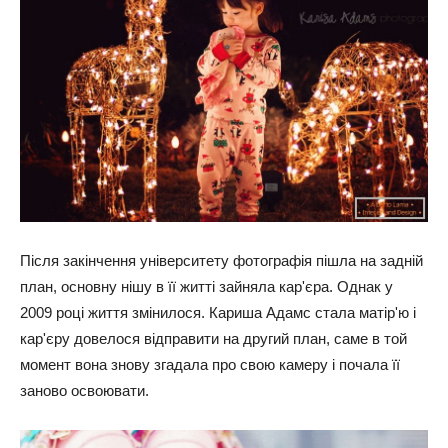
Після закінчення університету фотографія пішла на задній
план, основну нішу в її житті зайняла кар'єра. Однак у
2009 році життя змінилося. Кариша Адамс стала матір'ю і
кар'єру довелося відправити на другий план, саме в той
момент вона знову згадала про свою камеру і почала її
заново освоювати.