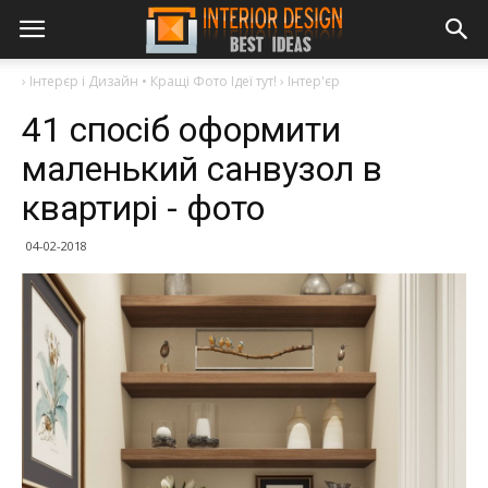
›
Інтерєр і Дизайн • Кращі Фото Ідеї тут!
›
Інтер'єр
41 спосіб оформити
маленький санвузол в
квартирі - фото
04-02-2018