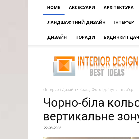
HOME
АКСЕСУАРИ
АРХІТЕКТУРА
ЛАНДШАФТНИЙ ДИЗАЙН
ІНТЕР'ЄР
ДИЗАЙН
ПОРАДИ
БУДИНКИ І ДАЧ
Чорно-
біла
кольорова
гамма
і
вертикальне
зонування
-
›
Інтерєр і Дизайн • Кращі Фото Ідеї тут!
›
Інтер'єр
Чорно-біла коль
вертикальне зон
22-08-2018