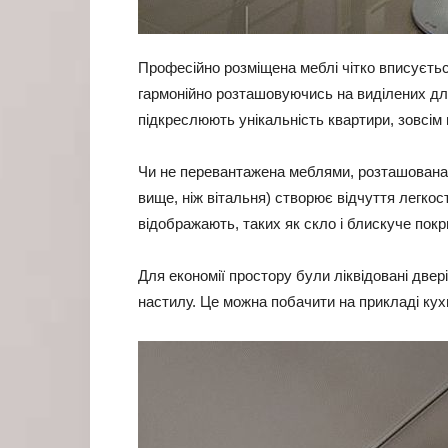
Професійно розміщена меблі чітко вписуєть
гармонійно розташовуючись на виділених для
підкреслюють унікальність квартири, зовсім н
Чи не перевантажена меблями, розташована 
вище, ніж вітальня) створює відчуття легкост
відображають, таких як скло і блискуче пок
Для економії простору були ліквідовані двер
настилу. Це можна побачити на прикладі кухн