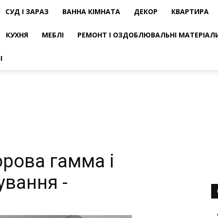
СУД І ЗАРАЗ
ВАННА КІМНАТА
ДЕКОР
КВАРТИРА
КУХНЯ
МЕБЛІ
РЕМОНТ І ОЗДОБЛЮВАЛЬНІ МАТЕРІАЛ
І
орова гамма і
ування -