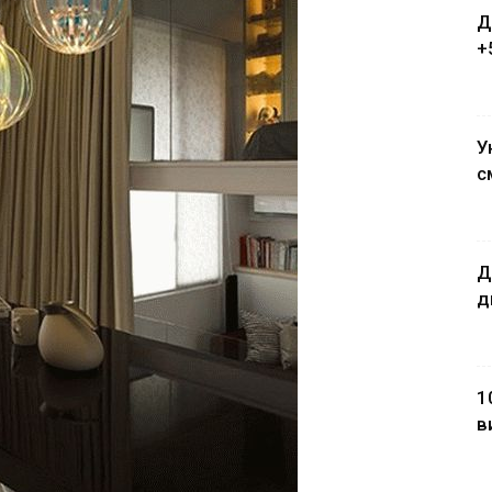
Д
+
У
с
Д
д
1
в