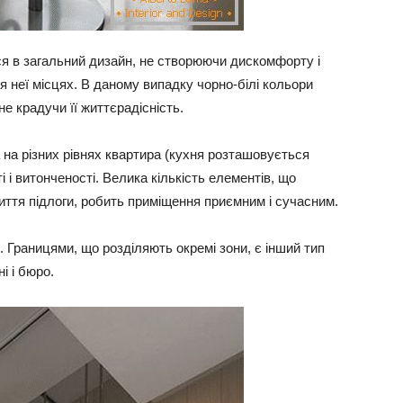
ся в загальний дизайн, не створюючи дискомфорту і
 неї місцях. В даному випадку чорно-білі кольори
е крадучи її життєрадісність.
на різних рівнях квартира (кухня розташовується
і і витонченості. Велика кількість елементів, що
риття підлоги, робить приміщення приємним і сучасним.
і. Границями, що розділяють окремі зони, є інший тип
і і бюро.