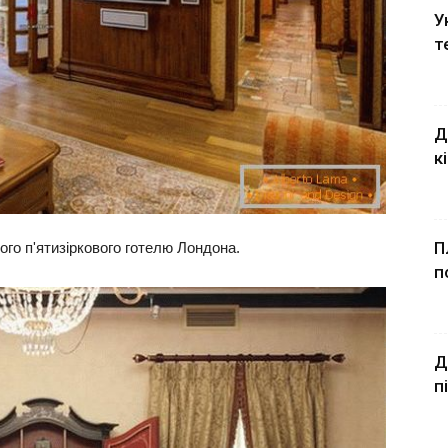
У
т
Д
к
П
го п'ятизіркового готелю Лондона.
п
Д
п