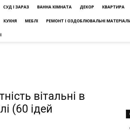
СУД І ЗАРАЗ
ВАННА КІМНАТА
ДЕКОР
КВАРТИРА
КУХНЯ
МЕБЛІ
РЕМОНТ І ОЗДОБЛЮВАЛЬНІ МАТЕРІАЛ
І
ність вітальні в
і (60 ідей