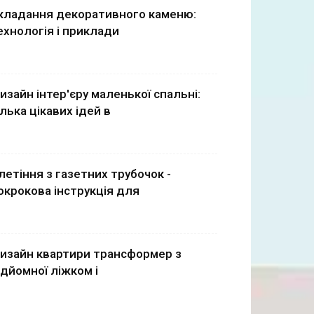
кладання декоративного каменю:
ехнологія і приклади
изайн інтер'єру маленької спальні:
ілька цікавих ідей в
летіння з газетних трубочок -
окрокова інструкція для
изайн квартири трансформер з
ідйомної ліжком і