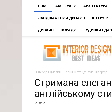
HOME
АКСЕСУАРИ
АРХІТЕКТУРА
ЛАНДШАФТНИЙ ДИЗАЙН
ІНТЕР'ЄР
ДИЗАЙН
ПОРАДИ
БУДИНКИ І ДАЧ
Стримана
елегантність
вітальні
в
англійському
стилі
(60
ідей
›
Інтерєр і Дизайн • Кращі Фото Ідеї тут!
›
Інтер'єр
Стримана елегант
англійському стил
23-04-2018