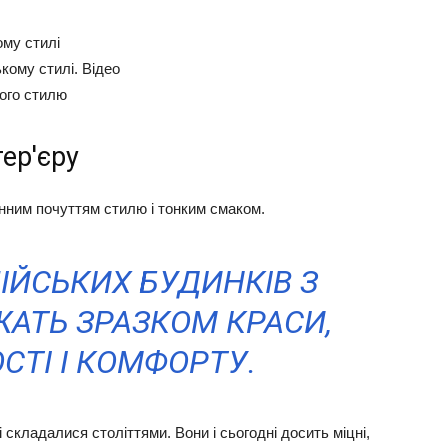
ому стилі
ькому стилі. Відео
кого стилю
ер'єру
інним почуттям стилю і тонким смаком.
ЛІЙСЬКИХ БУДИНКІВ З
ЖАТЬ ЗРАЗКОМ КРАСИ,
СТІ І КОМФОРТУ.
 складалися століттями. Вони і сьогодні досить міцні,