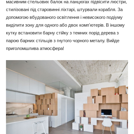
масивним стельових балок на ланцюгах підвісити люстри,
стилізовані під старовинні ліхтарі, штурвали корабля. За
допомогою вбудованого освітлення і невисокого подіуму
виділити зону для одного або двох комп'ютерів. В іншому
кутку встановити барну стійку з темних порід дерева з
парою барних стільців з гнутого чорного металу. Вийде
приголомшлива атмосфера!