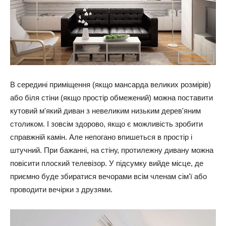
В середині приміщення (якщо мансарда великих розмірів)
або біля стіни (якщо простір обмежений) можна поставити
кутовий м'який диван з невеликим низьким дерев'яним
столиком. І зовсім здорово, якщо є можливість зробити
справжній камін. Але непогано впишеться в простір і
штучний. При бажанні, на стіну, протилежну дивану можна
повісити плоский телевізор. У підсумку вийде місце, де
приємно буде збиратися вечорами всім членам сім'ї або
проводити вечірки з друзями.