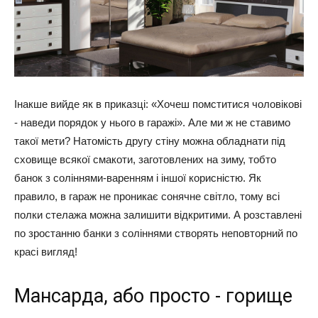
Інакше вийде як в приказці: «Хочеш помститися чоловікові
- наведи порядок у нього в гаражі». Але ми ж не ставимо
такої мети? Натомість другу стіну можна обладнати під
сховище всякої смакоти, заготовлених на зиму, тобто
банок з соліннями-варенням і іншої корисністю. Як
правило, в гараж не проникає сонячне світло, тому всі
полки стелажа можна залишити відкритими. А розставлені
по зростанню банки з соліннями створять неповторний по
красі вигляд!
Мансарда, або просто - горище