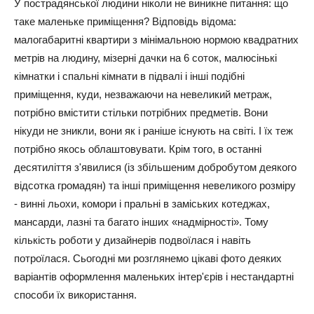
У пострадянської людини ніколи не виникне питання: що
таке маленьке приміщення? Відповідь відома:
малогабаритні квартири з мінімальною нормою квадратних
метрів на людину, мізерні дачки на 6 соток, малюсінькі
кімнатки і спальні кімнати в підвалі і інші подібні
приміщення, куди, незважаючи на невеликий метраж,
потрібно вмістити стільки потрібних предметів. Вони
нікуди не зникли, вони як і раніше існують на світі. І їх теж
потрібно якось облаштовувати. Крім того, в останні
десятиліття з'явилися (із збільшеним добробутом деякого
відсотка громадян) та інші приміщення невеликого розміру
- винні льохи, комори і пральні в заміських котеджах,
мансарди, лазні та багато інших «надмірності». Тому
кількість роботи у дизайнерів подвоїлася і навіть
потроїлася. Сьогодні ми розглянемо цікаві фото деяких
варіантів оформлення маленьких інтер'єрів і нестандартні
способи їх використання.