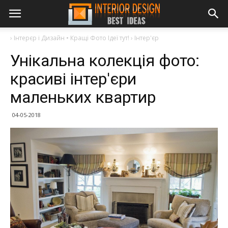
›
Інтерєр і Дизайн • Кращі Фото Ідеї тут!
›
Інтер'єр
Унікальна колекція фото:
красиві інтер'єри
маленьких квартир
04-05-2018