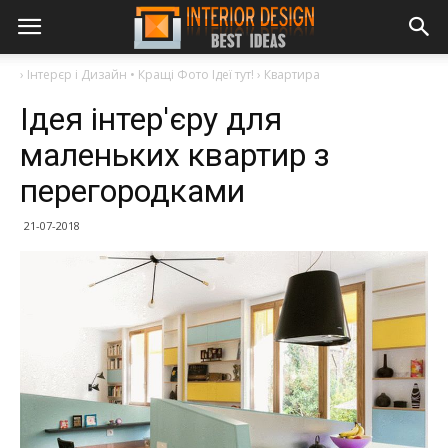
›
Інтерєр і Дизайн • Кращі Фото Ідеї тут!
›
Квартира
Ідея інтер'єру для
маленьких квартир з
перегородками
21-07-2018