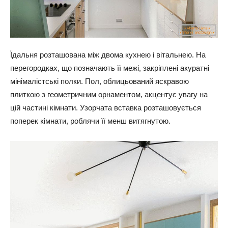
Їдальня розташована між двома кухнею і вітальнею. На
перегородках, що позначають її межі, закріплені акуратні
мінімалістські полки. Пол, облицьований яскравою
плиткою з геометричним орнаментом, акцентує увагу на
цій частині кімнати. Узорчата вставка розташовується
поперек кімнати, роблячи її менш витягнутою.