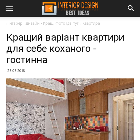
›
Інтерєр і Дизайн • Кращі Фото Ідеї тут!
›
Квартира
Кращий варіант квартири
для себе коханого -
гостинна
26-06-2018