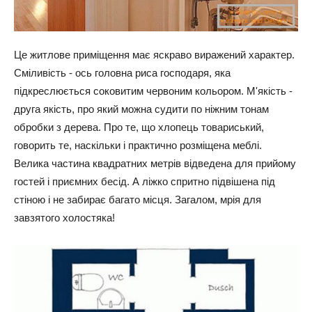
Це житлове приміщення має яскраво виражений характер.
Сміливість - ось головна риса господаря, яка
підкреслюється соковитим червоним кольором. М'якість -
друга якість, про який можна судити по ніжним тонам
обробки з дерева. Про те, що хлопець товариський,
говорить те, наскільки і практично розміщена меблі.
Велика частина квадратних метрів відведена для прийому
гостей і приємних бесід. А ліжко спритно підвішена під
стіною і не забирає багато місця. Загалом, мрія для
завзятого холостяка!