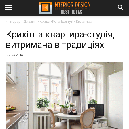
›
Інтерєр і Дизайн • Кращі Фото Ідеї тут!
›
Квартира
Крихітна квартира-студія,
витримана в традиціях
27-03-2018