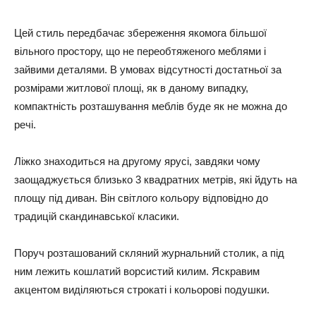
Цей стиль передбачає збереження якомога більшої
вільного простору, що не переобтяженого меблями і
зайвими деталями. В умовах відсутності достатньої за
розмірами житлової площі, як в даному випадку,
компактність розташування меблів буде як не можна до
речі.
Ліжко знаходиться на другому ярусі, завдяки чому
заощаджується близько 3 квадратних метрів, які йдуть на
площу під диван. Він світлого кольору відповідно до
традицій скандинавської класики.
Поруч розташований скляний журнальний столик, а під
ним лежить кошлатий ворсистий килим. Яскравим
акцентом виділяються строкаті і кольорові подушки.