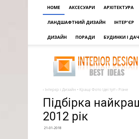
HOME
АКСЕСУАРИ
АРХІТЕКТУРА
ЛАНДШАФТНИЙ ДИЗАЙН
ІНТЕР'ЄР
ДИЗАЙН
ПОРАДИ
БУДИНКИ І ДАЧ
Підбірка
найкращих
фото
від
nasa
за
2012
рік
›
Інтерєр і Дизайн • Кращі Фото Ідеї тут!
›
Різне
Підбірка найкращ
2012 рік
21-01-2018