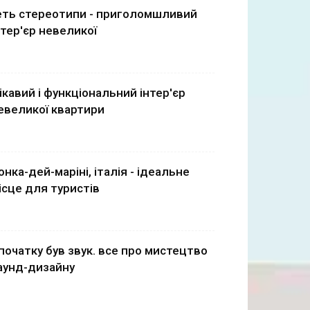
еть стереотипи - приголомшливий
нтер'єр невеликої
ікавий і функціональний інтер'єр
евеликої квартири
онка-дей-маріні, італія - ​​ідеальне
ісце для туристів
початку був звук. все про мистецтво
аунд-дизайну