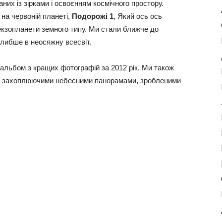
аних із зірками і освоєнням космічного простору.
на червоній планеті,
Подорожі 1
, Який ось ось
 екзопланети земного типу. Ми стали ближче до
глибше в неосяжну всесвіт.
альбом з кращих фотографій за 2012 рік. Ми також
и і захоплюючими небесними панорамами, зробленими