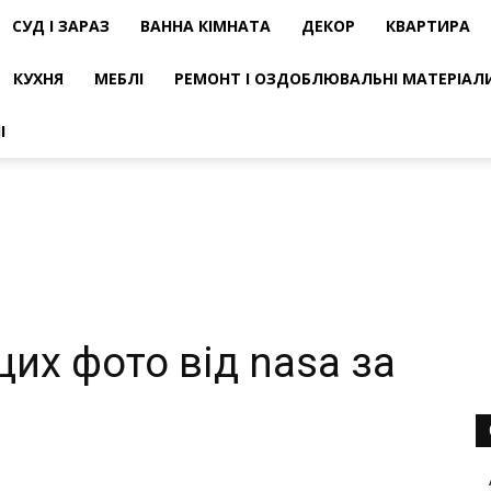
СУД І ЗАРАЗ
ВАННА КІМНАТА
ДЕКОР
КВАРТИРА
КУХНЯ
МЕБЛІ
РЕМОНТ І ОЗДОБЛЮВАЛЬНІ МАТЕРІАЛ
І
их фото від nasa за