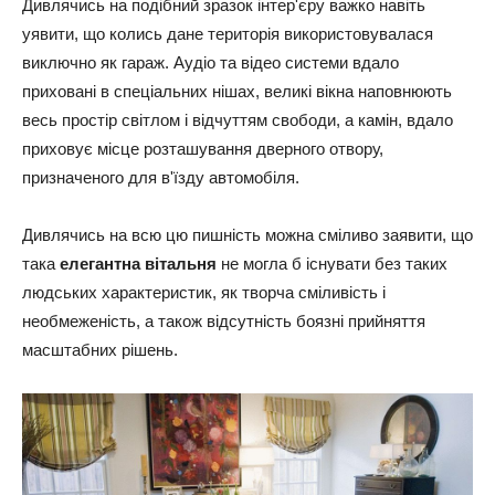
Дивлячись на подібний зразок інтер'єру важко навіть
уявити, що колись дане територія використовувалася
виключно як гараж. Аудіо та відео системи вдало
приховані в спеціальних нішах, великі вікна наповнюють
весь простір світлом і відчуттям свободи, а камін, вдало
приховує місце розташування дверного отвору,
призначеного для в'їзду автомобіля.
Дивлячись на всю цю пишність можна сміливо заявити, що
така
елегантна вітальня
не могла б існувати без таких
людських характеристик, як творча сміливість і
необмеженість, а також відсутність боязні прийняття
масштабних рішень.