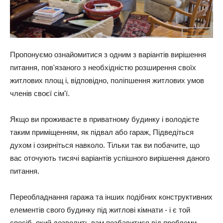
Пропонуємо ознайомитися з одним з варіантів вирішення
питання, пов'язаного з необхідністю розширення своїх
житлових площ і, відповідно, поліпшення житлових умов
членів своєї сім'ї.
Якщо ви проживаєте в приватному будинку і володієте
таким приміщенням, як підвал або гараж, Підведіться
духом і озирніться навколо. Тільки так ви побачите, що
вас оточують тисячі варіантів успішного вирішення даного
питання.
Переобладнання гаража та інших подібних конструктивних
елементів свого будинку під житлові кімнати - і є той
спосіб, який дозволить вам позбавитися від проблеми