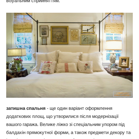
візуальним сприйняттям.
затишна спальня
- ще один варіант оформлення
додаткових площ, що утворилися після модернізації
вашого гаража. Велике ліжко зі спеціальним упором під
балдахін прямокутної форми, а також предмети декору та