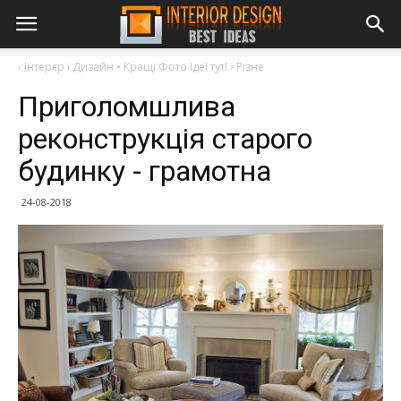
›
Інтерєр і Дизайн • Кращі Фото Ідеї тут!
›
Різне
Приголомшлива
реконструкція старого
будинку - грамотна
24-08-2018