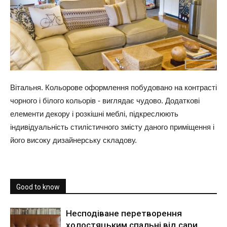
Вітальня. Кольорове оформлення побудовано на контрасті
чорного і білого кольорів - виглядає чудово. Додаткові
елементи декору і розкішні меблі, підкреслюють
індивідуальність стилістичного змісту даного приміщення і
його високу дизайнерську складову.
Good to know
Несподіване перетворення
холостяцьким спальні від сари