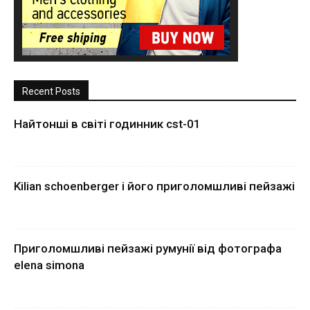
Recent Posts
Найтонші в світі годинник cst-01
Kilian schoenberger і його приголомшливі пейзажі
Приголомшливі пейзажі румунії від фотографа
elena simona