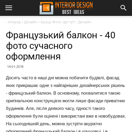
›
Інтерєр і Дизайн • Кращі Фото Ідеї тут!
›
Дизайн
Французький балкон - 40
фото сучасного
оформлення
14-01-2018
Досить часто в наші дні можна побачити будівлі, фасад
яких прикрашає одне з найгарніших дизайнерських рішень
- французький балкон. В основному, похвалитися такою
оригінальною конструкцією могли лише фасади приватних
будинків. Але, після деякого часу, гідності такого
оформлення були оцінені і використані вже в новобудовах.
На сьогоднішній день, можна зустріти акуратно
оформлений французький балкон і в хрущовці, і в