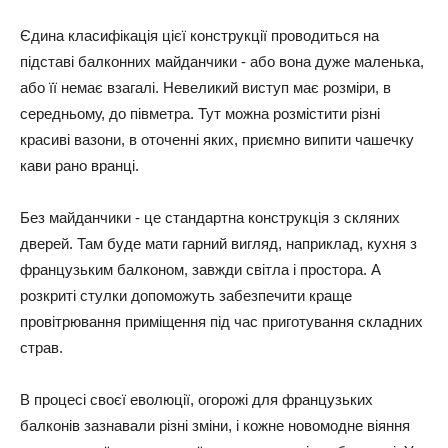
Єдина класифікація цієї конструкції проводиться на
підставі балконних майданчики - або вона дуже маленька,
або її немає взагалі. Невеликий виступ має розміри, в
середньому, до півметра. Тут можна розмістити різні
красиві вазони, в оточенні яких, приємно випити чашечку
кави рано вранці.
Без майданчики - це стандартна конструкція з скляних
дверей. Там буде мати гарний вигляд, наприклад, кухня з
французьким балконом, завжди світла і простора. А
розкриті стулки допоможуть забезпечити краще
провітрювання приміщення під час приготування складних
страв.
В процесі своєї еволюції, огорожі для французьких
балконів зазнавали різні зміни, і кожне новомодне віяння