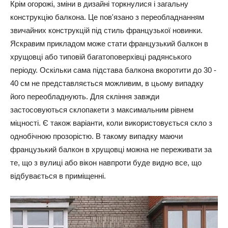
Крім огорожі, зміни в дизайні торкнулися і загальну
конструкцію балкона. Це пов'язано з переобладнанням
звичайних конструкцій під стиль французької новинки.
Яскравим прикладом може стати французький балкон в
хрущовці або типовій багатоповерхівці радянського
періоду. Оскільки сама підстава балкона вкоротити до 30 -
40 см не представляється можливим, в цьому випадку
його переобладнують. Для скління завжди
застосовуються склопакети з максимальним рівнем
міцності. Є також варіанти, коли використовується скло з
однобічною прозорістю. В такому випадку маючи
французький балкон в хрущовці можна не переживати за
те, що з вулиці або вікон навпроти буде видно все, що
відбувається в приміщенні.