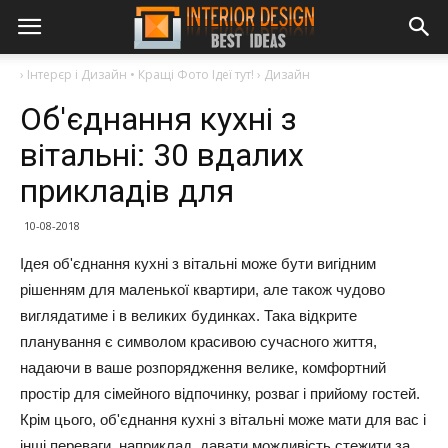
›
Інтерєр і Дизайн • Кращі Фото Ідеї тут!
›
Дизайн
Об'єднання кухні з
вітальні: 30 вдалих
прикладів для
10-08-2018
Ідея об'єднання кухні з вітальні може бути вигідним
рішенням для маленької квартири, але також чудово
виглядатиме і в великих будинках. Така відкрите
планування є символом красивою сучасного життя,
надаючи в ваше розпорядження велике, комфортний
простір для сімейного відпочинку, розваг і прийому гостей.
Крім цього, об'єднання кухні з вітальні може мати для вас і
інші переваги, наприклад, давати можливість стежити за