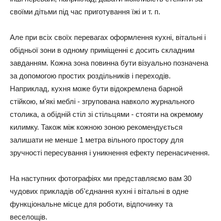
своїми дітьми під час приготування їжі
и т. п.
Але при всіх своїх перевагах оформлення кухні, вітальні і
обідньої зони в одному приміщенні є досить складним
завданням. Кожна зона повинна бути візуально позначена
за допомогою простих роздільників і переходів.
Наприклад, кухня може бути відокремлена барной
стійкою, м'які меблі - згрупована навколо журнального
столика, а обідній стіл зі стільцями - стояти на окремому
килимку. Також між кожною зоною рекомендується
залишати не менше 1 метра вільного простору для
зручності пересування і уникнення ефекту перенасичення.
На наступних фотографіях ми представляємо вам 30
чудових прикладів об'єднання кухні і вітальні в одне
функціональне місце для роботи, відпочинку та
веселощів.